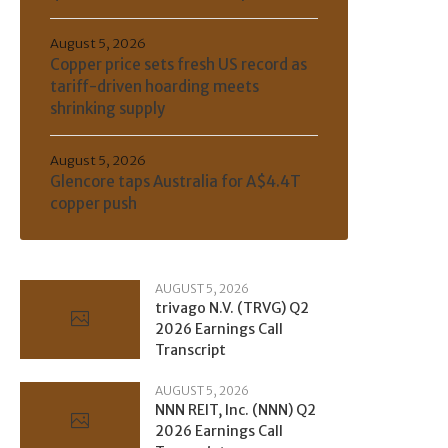
August 5, 2026
Copper price sets fresh US record as
tariff-driven hoarding meets
shrinking supply
August 5, 2026
Glencore taps Australia for A$4.4T
copper push
AUGUST 5, 2026
trivago N.V. (TRVG) Q2
2026 Earnings Call
Transcript
AUGUST 5, 2026
NNN REIT, Inc. (NNN) Q2
2026 Earnings Call