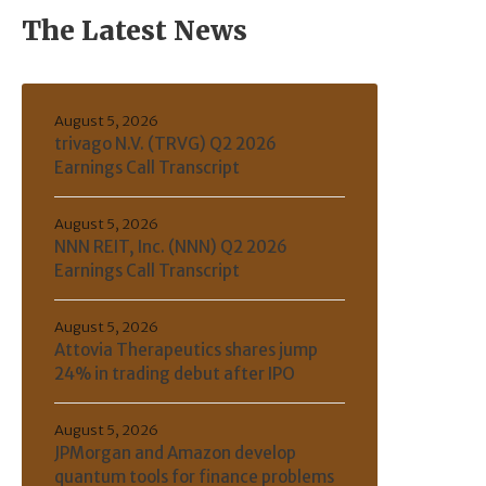
The Latest News
August 5, 2026
trivago N.V. (TRVG) Q2 2026
Earnings Call Transcript
August 5, 2026
NNN REIT, Inc. (NNN) Q2 2026
Earnings Call Transcript
August 5, 2026
Attovia Therapeutics shares jump
24% in trading debut after IPO
August 5, 2026
JPMorgan and Amazon develop
quantum tools for finance problems